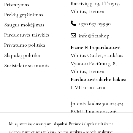
Kareivių g. 19, LT-09133
Pristatymas
Vilnius, Lietuva
Prekių grąžinimas
+370 637 09990
Saugus mokėjimas
Parduotuvės taisyklės
info@fit2.shop
Privatumo politika
Fizinė FIT2 parduotuvė
Slapukų politika
Vilnius Outlet, 2 aukštas
Vytauto Pociūno g. 8,
Susisiekite su mumis
Vilnius, Lietuva
Parduotuvės darbo laikas:
I–VII 10:00–21:00
Įmonės kodas: 300024424
PVM LT100001023916
Mūsų svetainėje naudojami slapukai. Būtinieji slapukai užtikrina
sklandų parduotuvės veikimą, o jums sutikus – padeda analizuoti