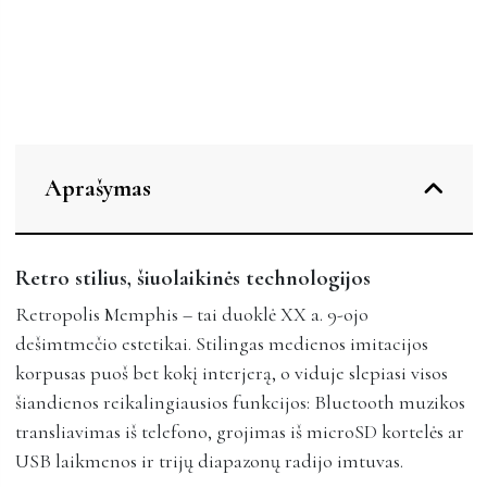
Aprašymas
Retro stilius, šiuolaikinės technologijos
Retropolis Memphis – tai duoklė XX a. 9-ojo
dešimtmečio estetikai. Stilingas medienos imitacijos
korpusas puoš bet kokį interjerą, o viduje slepiasi visos
šiandienos reikalingiausios funkcijos: Bluetooth muzikos
transliavimas iš telefono, grojimas iš microSD kortelės ar
USB laikmenos ir trijų diapazonų radijo imtuvas.