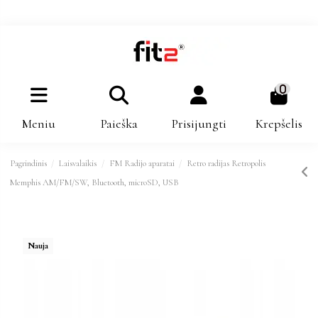
0
Meniu
Paieška
Prisijungti
Krepšelis
Pagrindinis
Laisvalaikis
FM Radijo aparatai
Retro radijas Retropolis
Memphis AM/FM/SW, Bluetooth, microSD, USB
Nauja