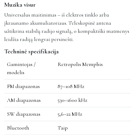
Muzika visur
Universalus maitinimas – iš elektros tinklo arba
įkraunamo akumuliatoriaus. Teleskopinė antena
užtikrina stabilų radijo signalą, o kompaktiški matmenys
leidžia radiją lengvai persinešti.
Techninė specifikacija
Gamintojas /
Retropolis Memphis
modelis
FM diapazonas
87–108 MHz
AM diapazonas
530–1600 kHz
SW diapazonas
5,6–22 MHz
Bluetooth
Taip