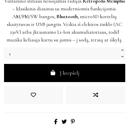
Vintažinio stiliaus nešiojamas radijas
Retropolis Memphis
– klasikinis dizainas su moderniomis funkcijomis.
AM/FM/SW bangos,
Bluetooth
, microSD kortelių
skaitytuvas ir USB jungtis. Veikia iš elektros tinklo (AC
230V) arba įkraunamo Li-Ion akumuliatoriaus, todėl
muzika keliauja kartu su jumis – į sodą, terasą ar iškylą.
Į krepšelį