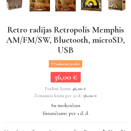
Retro radijas Retropolis Memphis
AM/FM/SW, Bluetooth, microSD,
USB
Paskutinė prekė
36,00 €
36,00 €
Pradinė kaina:
46,00 €
Žemiausia kaina per 30 d.:
36,00 €
Su mokesčiais
Išsiunčiame per 1 d. d.