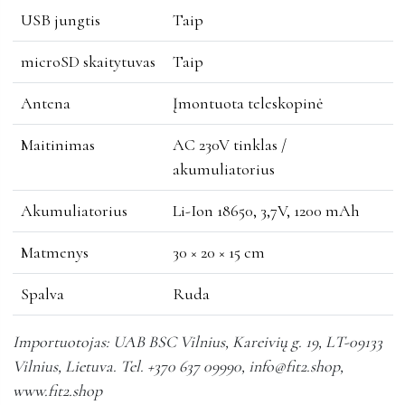
USB jungtis
Taip
microSD skaitytuvas
Taip
Antena
Įmontuota teleskopinė
Maitinimas
AC 230V tinklas /
akumuliatorius
Akumuliatorius
Li-Ion 18650, 3,7V, 1200 mAh
Matmenys
30 × 20 × 15 cm
Spalva
Ruda
Importuotojas: UAB BSC Vilnius, Kareivių g. 19, LT-09133
Vilnius, Lietuva. Tel. +370 637 09990, info@fit2.shop,
www.fit2.shop