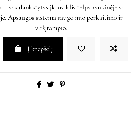
cija: sulankstytas įkroviklis telpa rankinėje ar
je. Apsaugos sistema saugo nuo perkaitimo ir
viršįtampio.
Į krepšelį