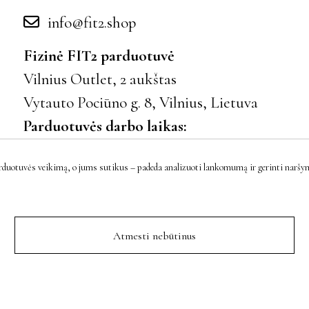
info@fit2.shop
Fizinė FIT2 parduotuvė
Vilnius Outlet, 2 aukštas
Vytauto Pociūno g. 8, Vilnius, Lietuva
Parduotuvės darbo laikas:
I–VII 10:00–21:00
rduotuvės veikimą, o jums sutikus – padeda analizuoti lankomumą ir gerinti naršymo
Įmonės kodas: 300024424
PVM LT100001023916
Atmesti nebūtinus