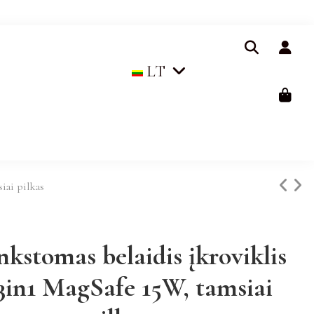
LT
iai pilkas
nkstomas belaidis įkroviklis
3in1 MagSafe 15W, tamsiai