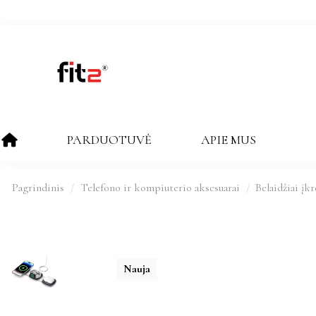
PARDUOTUVĖ
APIE MUS
Pagrindinis
Telefono ir kompiuterio aksesuarai
Belaidžiai įkr
Nauja