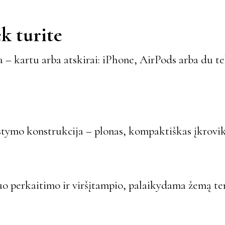
ek turite
 – kartu arba atskirai: iPhone, AirPods arba du t
tymo konstrukcija – plonas, kompaktiškas įkrovikli
uo perkaitimo ir viršįtampio, palaikydama žemą t