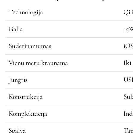
Technologija
Qi 
Galia
15
Suderinamumas
iOS
Vienu metu kraunama
Iki
Jungtis
US
Konstrukcija
Sul
Komplektacija
Ind
Spalva
Tam