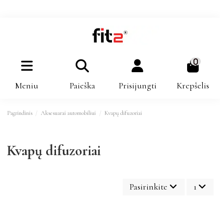
0
Meniu
Paieška
Prisijungti
Krepšelis
Pagrindinis
Aksesuarai automobiliui
Kvapų difuzoriai
Kvapų difuzoriai
Pasirinkite
1