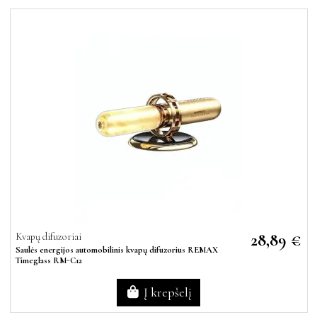
28,89 €
Kvapų difuzoriai
Saulės energijos automobilinis kvapų difuzorius REMAX
Timeglass RM-C12
Į krepšelį