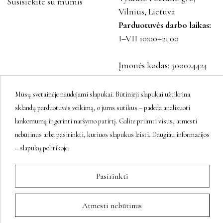
Susisiekite su mumis
Vilnius, Lietuva
Parduotuvės darbo laikas:
I–VII 10:00–21:00
Įmonės kodas: 300024424
PVM LT100001023916
Mūsų svetainėje naudojami slapukai. Būtinieji slapukai užtikrina
sklandų parduotuvės veikimą, o jums sutikus – padeda analizuoti
Sekite mus
lankomumą ir gerinti naršymo patirtį. Galite priimti visus, atmesti
nebūtinus arba pasirinkti, kuriuos slapukus leisti. Daugiau informacijos
– slapukų politikoje.
Naujienlaiškis
Pasirinkti
Atmesti nebūtinus
Prenumeratos galėsite atsisakyti bet