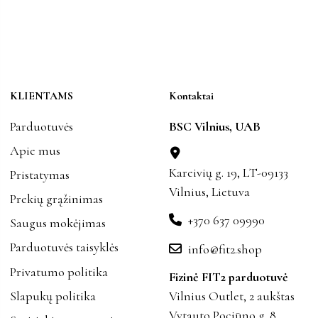
KLIENTAMS
Kontaktai
Parduotuvės
BSC Vilnius, UAB
Apie mus
Kareivių g. 19, LT-09133
Pristatymas
Vilnius, Lietuva
Prekių grąžinimas
+370 637 09990
Saugus mokėjimas
Parduotuvės taisyklės
info@fit2.shop
Privatumo politika
Fizinė FIT2 parduotuvė
Slapukų politika
Vilnius Outlet, 2 aukštas
Vytauto Pociūno g. 8,