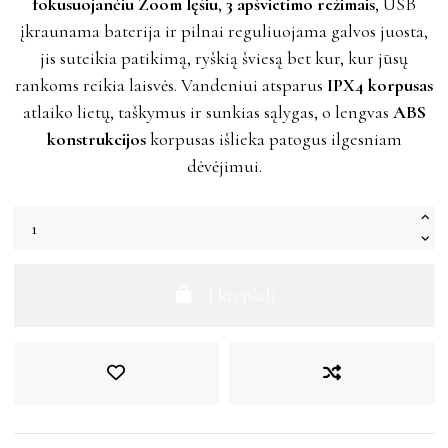
fokusuojančiu Zoom lęšiu
,
3 apšvietimo režimais
, USB
įkraunama baterija ir pilnai reguliuojama galvos juosta,
jis suteikia patikimą, ryškią šviesą bet kur, kur jūsų
rankoms reikia laisvės. Vandeniui atsparus
IPX4 korpusas
atlaiko lietų, taškymus ir sunkias sąlygas, o lengvas
ABS
konstrukcijos
korpusas išlieka patogus ilgesniam
dėvėjimui.
Į krepšelį