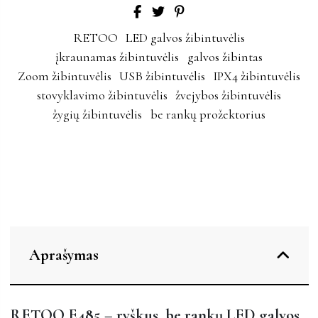
RETOO
LED galvos žibintuvėlis
įkraunamas žibintuvėlis
galvos žibintas
Zoom žibintuvėlis
USB žibintuvėlis
IPX4 žibintuvėlis
stovyklavimo žibintuvėlis
žvejybos žibintuvėlis
žygių žibintuvėlis
be rankų prožektorius
Aprašymas
RETOO E485 – ryškus, be rankų LED galvos