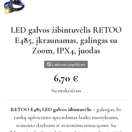
LED galvos žibintuvėlis RETOO
E485, įkraunamas, galingas su
Zoom, IPX4, juodas
Laukiama papildymo
6,70 €
6,70 €
Su mokesčiais
RETOO E485 LED galvos žibintuvėlis
– galingas, be
rankų apšvietimo sprendimas lauko nuotykiams,
remonto darbams ir avarinėms situacijoms. Su