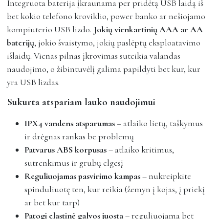
Integruota baterija įkraunama per pridėtą USB laidą iš
bet kokio telefono kroviklio, power banko ar nešiojamo
kompiuterio USB lizdo.
Jokių vienkartinių AAA ar AA
baterijų
, jokio švaistymo, jokių paslėptų eksploatavimo
išlaidų. Vienas pilnas įkrovimas suteikia valandas
naudojimo, o žibintuvėlį galima papildyti bet kur, kur
yra USB lizdas.
Sukurta atspariam lauko naudojimui
IPX4 vandens atsparumas
– atlaiko lietų, taškymus
ir drėgnas rankas be problemų
Patvarus ABS korpusas
– atlaiko kritimus,
sutrenkimus ir grubų elgesį
Reguliuojamas pasvirimo kampas
– nukreipkite
spinduliuotę ten, kur reikia (žemyn į kojas, į priekį
ar bet kur tarp)
Patogi elastinė galvos juosta
– reguliuojama bet