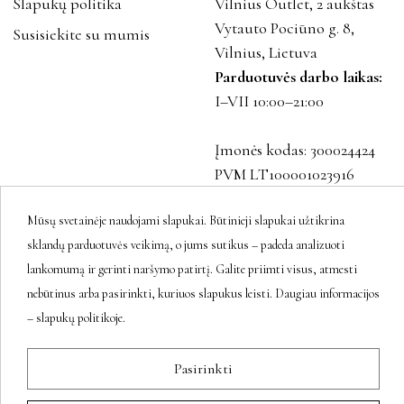
Slapukų politika
Vilnius Outlet, 2 aukštas
Vytauto Pociūno g. 8,
Susisiekite su mumis
Vilnius, Lietuva
Parduotuvės darbo laikas:
I–VII 10:00–21:00
Įmonės kodas: 300024424
PVM LT100001023916
Mūsų svetainėje naudojami slapukai. Būtinieji slapukai užtikrina
sklandų parduotuvės veikimą, o jums sutikus – padeda analizuoti
Sekite mus
lankomumą ir gerinti naršymo patirtį. Galite priimti visus, atmesti
nebūtinus arba pasirinkti, kuriuos slapukus leisti. Daugiau informacijos
– slapukų politikoje.
Naujienlaiškis
Pasirinkti