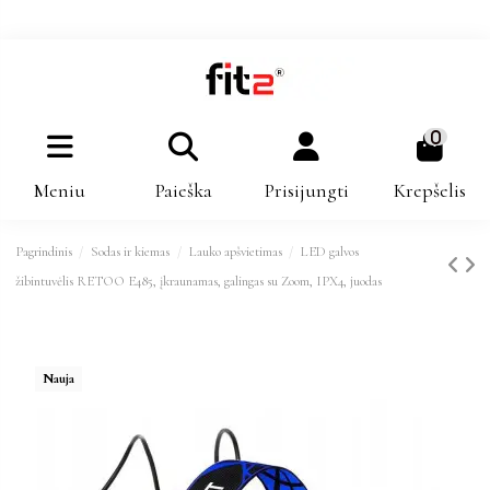
0
Meniu
Paieška
Prisijungti
Krepšelis
Pagrindinis
Sodas ir kiemas
Lauko apšvietimas
LED galvos
žibintuvėlis RETOO E485, įkraunamas, galingas su Zoom, IPX4, juodas
Nauja