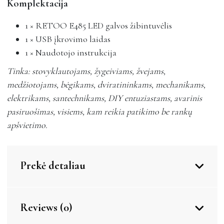
Komplektacija
1 × RETOO E485 LED galvos žibintuvėlis
1 × USB įkrovimo laidas
1 × Naudotojo instrukcija
Tinka: stovyklautojams, žygeiviams, žvejams,
medžiotojams, bėgikams, dviratininkams, mechanikams,
elektrikams, santechnikams, DIY entuziastams, avarinis
pasiruošimas, visiems, kam reikia patikimo be rankų
apšvietimo.
Prekė detaliau
Reviews (0)