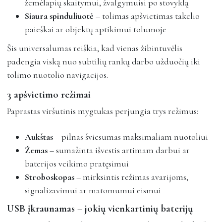
žemėlapių skaitymui, žvalgymuisi po stovyklą
Siaura spinduliuotė
– tolimas apšvietimas takelio
paieškai ar objektų aptikimui tolumoje
Šis universalumas reiškia, kad vienas žibintuvėlis
padengia viską nuo subtilių rankų darbo užduočių iki
tolimo nuotolio navigacijos.
3 apšvietimo režimai
Paprastas viršutinis mygtukas perjungia trys režimus:
Aukštas
– pilnas šviesumas maksimaliam nuotoliui
Žemas
– sumažinta išvestis artimam darbui ar
baterijos veikimo pratęsimui
Stroboskopas
– mirksintis režimas avarijoms,
signalizavimui ar matomumui eismui
USB įkraunamas – jokių vienkartinių baterijų