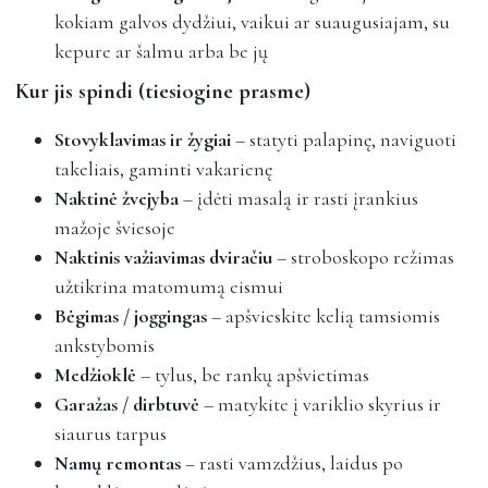
kokiam galvos dydžiui, vaikui ar suaugusiajam, su
kepure ar šalmu arba be jų
Kur jis spindi (tiesiogine prasme)
Stovyklavimas ir žygiai
– statyti palapinę, naviguoti
takeliais, gaminti vakarienę
Naktinė žvejyba
– įdėti masalą ir rasti įrankius
mažoje šviesoje
Naktinis važiavimas dviračiu
– stroboskopo režimas
užtikrina matomumą eismui
Bėgimas / joggingas
– apšvieskite kelią tamsiomis
ankstybomis
Medžioklė
– tylus, be rankų apšvietimas
Garažas / dirbtuvė
– matykite į variklio skyrius ir
siaurus tarpus
Namų remontas
– rasti vamzdžius, laidus po