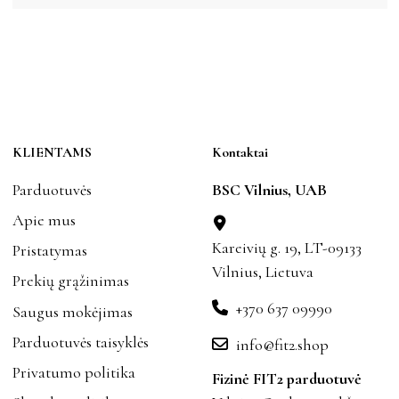
KLIENTAMS
Kontaktai
Parduotuvės
BSC Vilnius, UAB
Apie mus
Kareivių g. 19, LT-09133
Pristatymas
Vilnius, Lietuva
Prekių grąžinimas
+370 637 09990
Saugus mokėjimas
Parduotuvės taisyklės
info@fit2.shop
Privatumo politika
Fizinė FIT2 parduotuvė