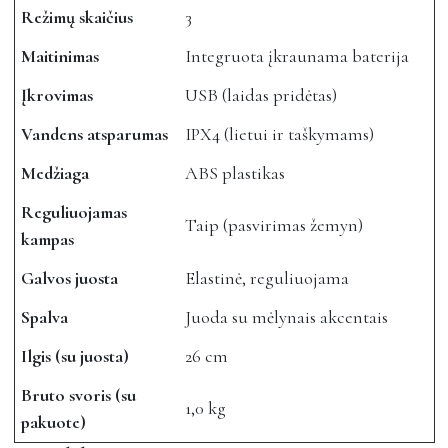
Režimų skaičius
3
Maitinimas
Integruota įkraunama baterija
Įkrovimas
USB (laidas pridėtas)
Vandens atsparumas
IPX4 (lietui ir taškymams)
Medžiaga
ABS plastikas
Reguliuojamas
Taip (pasvirimas žemyn)
kampas
Galvos juosta
Elastinė, reguliuojama
Spalva
Juoda su mėlynais akcentais
Ilgis (su juosta)
26 cm
Bruto svoris (su
1,0 kg
pakuote)