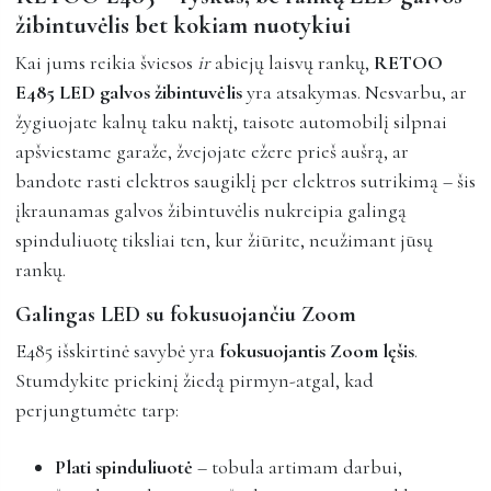
žibintuvėlis bet kokiam nuotykiui
Kai jums reikia šviesos
ir
abiejų laisvų rankų,
RETOO
E485 LED galvos žibintuvėlis
yra atsakymas. Nesvarbu, ar
žygiuojate kalnų taku naktį, taisote automobilį silpnai
apšviestame garaže, žvejojate ežere prieš aušrą, ar
bandote rasti elektros saugiklį per elektros sutrikimą – šis
įkraunamas galvos žibintuvėlis nukreipia galingą
spinduliuotę tiksliai ten, kur žiūrite, neužimant jūsų
rankų.
Galingas LED su fokusuojančiu Zoom
E485 išskirtinė savybė yra
fokusuojantis Zoom lęšis
.
Stumdykite priekinį žiedą pirmyn-atgal, kad
perjungtumėte tarp:
Plati spinduliuotė
– tobula artimam darbui,