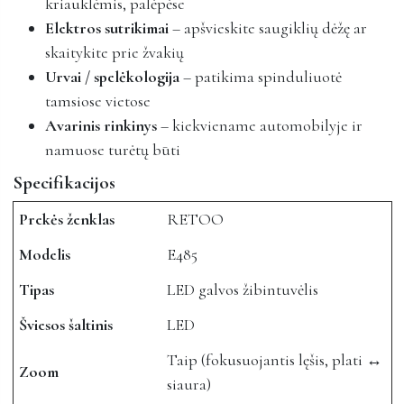
kriauklėmis, palėpėse
Elektros sutrikimai
– apšvieskite saugiklių dėžę ar
skaitykite prie žvakių
Urvai / spelėkologija
– patikima spinduliuotė
tamsiose vietose
Avarinis rinkinys
– kiekviename automobilyje ir
namuose turėtų būti
Specifikacijos
Prekės ženklas
RETOO
Modelis
E485
Tipas
LED galvos žibintuvėlis
Šviesos šaltinis
LED
Taip (fokusuojantis lęšis, plati ↔
Zoom
siaura)