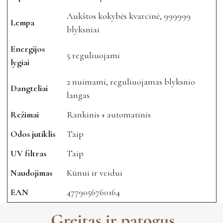
Aukštos kokybės kvarcinė, 999999
Lempa
blyksniai
Energijos
5 reguliuojami
lygiai
2 nuimami, reguliuojamas blyksnio
Dangteliai
langas
Režimai
Rankinis + automatinis
Odos jutiklis
Taip
UV filtras
Taip
Naudojimas
Kūnui ir veidui
EAN
4779056760164