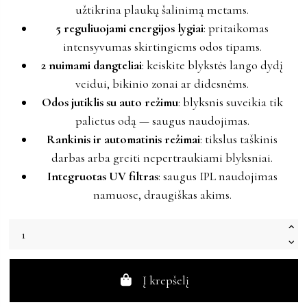
užtikrina plaukų šalinimą metams.
5 reguliuojami energijos lygiai
: pritaikomas
intensyvumas skirtingiems odos tipams.
2 nuimami dangteliai
: keiskite blykstės lango dydį
veidui, bikinio zonai ar didesnėms.
Odos jutiklis su auto režimu
: blyksnis suveikia tik
palietus odą — saugus naudojimas.
Rankinis ir automatinis režimai
: tikslus taškinis
darbas arba greiti nepertraukiami blyksniai.
Integruotas UV filtras
: saugus IPL naudojimas
namuose, draugiškas akims.
Į krepšelį