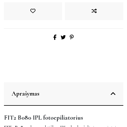
Aprašymas
FIT2 B080 IPL fotoepiliatorius