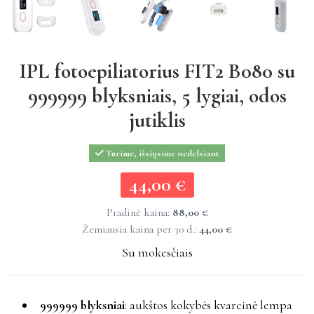
IPL fotoepiliatorius FIT2 B080 su
999999 blyksniais, 5 lygiai, odos
jutiklis
Turime, išsiųsime nedelsiant
44,00 €
44,00 €
Pradinė kaina:
88,00 €
Žemiausia kaina per 30 d.:
44,00 €
Su mokesčiais
999999 blyksniai
: aukštos kokybės kvarcinė lempa