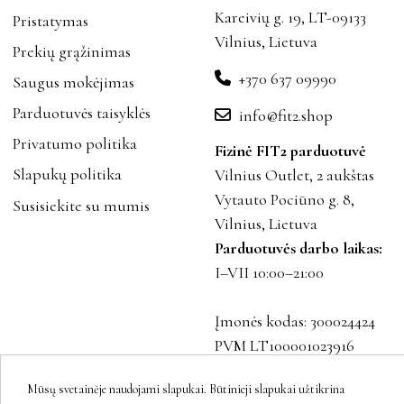
Kareivių g. 19, LT-09133
Pristatymas
Vilnius, Lietuva
Prekių grąžinimas
+370 637 09990
Saugus mokėjimas
Parduotuvės taisyklės
info@fit2.shop
Privatumo politika
Fizinė FIT2 parduotuvė
Slapukų politika
Vilnius Outlet, 2 aukštas
Vytauto Pociūno g. 8,
Susisiekite su mumis
Vilnius, Lietuva
Parduotuvės darbo laikas:
I–VII 10:00–21:00
Įmonės kodas: 300024424
PVM LT100001023916
Mūsų svetainėje naudojami slapukai. Būtinieji slapukai užtikrina