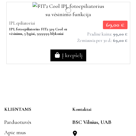
IPL epiliatoriai
69,00 €
IPL fotoepiliatorius FIT2 329 Cool su
vėsinimu, 5 lygiai, 999999 blyksniai
Pradinė kaina:
99,00 €
Žemiausia per 30 d.:
69,00 €
Į krepšelį
KLIENTAMS
Kontaktai
Parduotuvės
BSC Vilnius, UAB
Apie mus