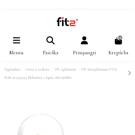
0
Meniu
Paieška
Prisijungti
Krepšelis
Pagrindinis
Grožis ir sveikata
IPL epiliatoriai
IPL fotoepiliatorius FIT2
B080 su 999999 blyksniais, 5 lygiai, odos jutiklis