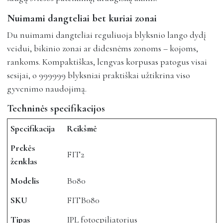
Nuimami dangteliai bet kuriai zonai
Du nuimami dangteliai reguliuoja blyksnio lango dydį
veidui, bikinio zonai ar didesnėms zonoms – kojoms,
rankoms. Kompaktiškas, lengvas korpusas patogus visai
sesijai, o 999999 blyksniai praktiškai užtikrina viso
gyvenimo naudojimą.
Techninės specifikacijos
Specifikacija
Reikšmė
Prekės
FIT2
ženklas
Modelis
B080
SKU
FITB080
Tipas
IPL fotoepiliatorius