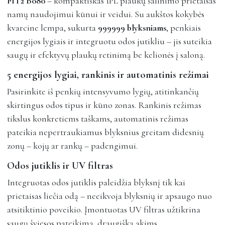
FIT2 B080
– kompaktiškas IPL plaukų šalinimo prietaisas
namų naudojimui kūnui ir veidui. Su aukštos kokybės
kvarcine lempa, sukurta
999999 blyksniams
, penkiais
energijos lygiais ir integruotu odos jutikliu – jis suteikia
saugų ir efektyvų plaukų retinimą be kelionės į saloną.
5 energijos lygiai, rankinis ir automatinis režimai
Pasirinkite iš penkių intensyvumo lygių, atitinkančių
skirtingus odos tipus ir kūno zonas. Rankinis režimas
tikslus konkretiems taškams, automatinis režimas
pateikia nepertraukiamus blyksnius greitam didesnių
zonų – kojų ar rankų – padengimui.
Odos jutiklis ir UV filtras
Integruotas odos jutiklis paleidžia blyksnį tik kai
prietaisas liečia odą – neeikvoja blyksnių ir apsaugo nuo
atsitiktinio poveikio. Įmontuotas UV filtras užtikrina
saugų šviesos pateikimą, draugišką akims.