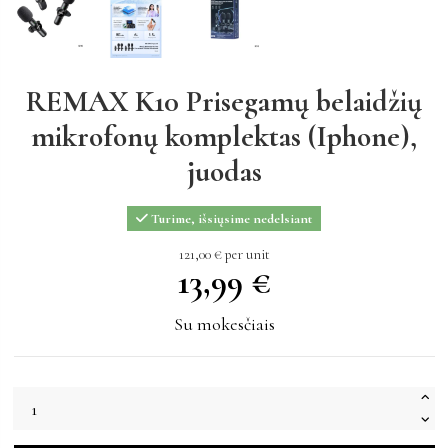
REMAX K10 Prisegamų belaidžių
mikrofonų komplektas (Iphone),
juodas
Turime, išsiųsime nedelsiant
13,99 €
121,00 € per unit
13,99 €
Su mokesčiais