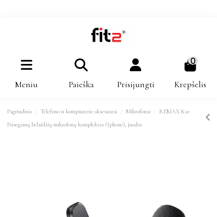
0
Meniu
Paieška
Prisijungti
Krepšelis
Pagrindinis
Telefono ir kompiuterio aksesuarai
Mikrofonai
REMAX K10
Prisegamų belaidžių mikrofonų komplektas (Iphone), juodas