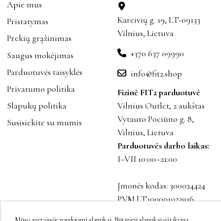
Apie mus
Kareivių g. 19, LT-09133
Pristatymas
Vilnius, Lietuva
Prekių grąžinimas
+370 637 09990
Saugus mokėjimas
Parduotuvės taisyklės
info@fit2.shop
Privatumo politika
Fizinė FIT2 parduotuvė
Slapukų politika
Vilnius Outlet, 2 aukštas
Vytauto Pociūno g. 8,
Susisiekite su mumis
Vilnius, Lietuva
Parduotuvės darbo laikas:
I–VII 10:00–21:00
Įmonės kodas: 300024424
PVM LT100001023916
Mūsų svetainėje naudojami slapukai. Būtinieji slapukai užtikrina