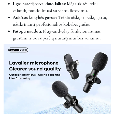
Ilgas baterijos veikimo laikas:
Mėgaukitės kelių
valandų naudojimusi su vienu įkrovimu.
Aukštos kokybės garsas:
Teikia aiškų ir ryškų garsą,
užtikrinantį profesionalios kokybės įrašus.
Patogu naudoti:
Plug-and-play funkcionalumas
greitam ir be rūpesčių nustatymui bei veikimui.