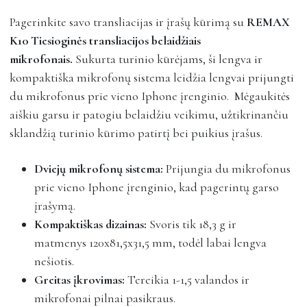
Pagerinkite savo transliacijas ir įrašų kūrimą su
REMAX
K10 Tiesioginės transliacijos belaidžiais
mikrofonais.
Sukurta turinio kūrėjams, ši lengva ir
kompaktiška mikrofonų sistema leidžia lengvai prijungti
du mikrofonus prie vieno Iphone įrenginio. Mėgaukitės
aiškiu garsu ir patogiu belaidžiu veikimu, užtikrinančiu
sklandžią turinio kūrimo patirtį bei puikius įrašus.
Dviejų mikrofonų sistema:
Prijungia du mikrofonus
prie vieno Iphone įrenginio, kad pagerintų garso
įrašymą.
Kompaktiškas dizainas:
Svoris tik 18,3 g ir
matmenys 120x81,5x31,5 mm, todėl labai lengva
nešiotis.
Greitas įkrovimas:
Tereikia 1-1,5 valandos ir
mikrofonai pilnai pasikraus.