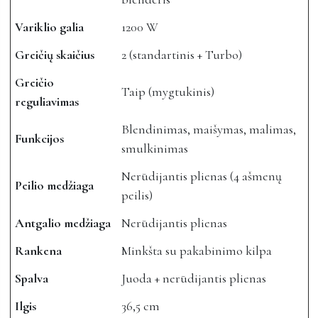
Variklio galia
1200 W
Greičių skaičius
2 (standartinis + Turbo)
Greičio
Taip (mygtukinis)
reguliavimas
Blendinimas, maišymas, malimas,
Funkcijos
smulkinimas
Nerūdijantis plienas (4 ašmenų
Peilio medžiaga
peilis)
Antgalio medžiaga
Nerūdijantis plienas
Rankena
Minkšta su pakabinimo kilpa
Spalva
Juoda + nerūdijantis plienas
Ilgis
36,5 cm