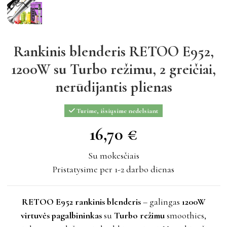
Rankinis blenderis RETOO E952,
1200W su Turbo režimu, 2 greičiai,
nerūdijantis plienas
Turime, išsiųsime nedelsiant
16,70 €
16,70 €
Su mokesčiais
Pristatysime per 1-2 darbo dienas
RETOO E952 rankinis blenderis
– galingas
1200W
virtuvės pagalbininkas
su
Turbo režimu
smoothies,