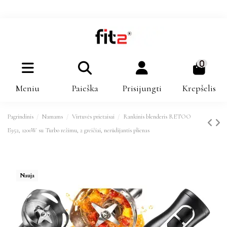
0
Meniu
Paieška
Prisijungti
Krepšelis
Pagrindinis
Namams
Virtuvės prietaisai
Rankinis blenderis RETOO
E952, 1200W su Turbo režimu, 2 greičiai, nerūdijantis plienas
Nauja