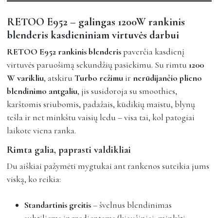
RETOO E952 – galingas 1200W rankinis
blenderis kasdieniniam virtuvės darbui
RETOO E952 rankinis blenderis
paverčia kasdienį
virtuvės paruošimą sekundžių pasiekimu. Su rimtu
1200
W varikliu
, atskiru
Turbo režimu
ir
nerūdijančio plieno
blendinimo antgaliu
, jis susidoroja su smoothies,
karštomis sriubomis, padažais, kūdikių maistu, blynų
tešla ir net minkštu vaisių ledu – visa tai, kol patogiai
laikote viena ranka.
Rimta galia, paprasti valdikliai
Du aiškiai pažymėti mygtukai ant rankenos suteikia jums
viską, ko reikia:
Standartinis greitis
– švelnus blendinimas
subtiliems ingredientams (kiaušiniai, minkšti