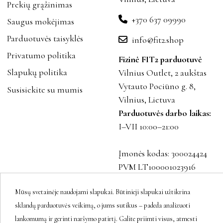
Prekių grąžinimas
+370 637 09990
Saugus mokėjimas
Parduotuvės taisyklės
info@fit2.shop
Privatumo politika
Fizinė FIT2 parduotuvė
Slapukų politika
Vilnius Outlet, 2 aukštas
Vytauto Pociūno g. 8,
Susisiekite su mumis
Vilnius, Lietuva
Parduotuvės darbo laikas:
I–VII 10:00–21:00
Įmonės kodas: 300024424
PVM LT100001023916
Mūsų svetainėje naudojami slapukai. Būtinieji slapukai užtikrina
sklandų parduotuvės veikimą, o jums sutikus – padeda analizuoti
Sekite mus
lankomumą ir gerinti naršymo patirtį. Galite priimti visus, atmesti