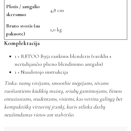
Plotis / antgalio
4,8 cm
skersmuo
Bruto svoris (su
1,0 kg
pakuote)
Komplektacija
1 × RETOO E952 rankinis blenderis (variklis +
nerūdijančio plieno blendinimo antgalis)
1 × Naudotojo instrukcija
Tinka: namų virėjams, smoothie mėgėjams, tėvams
ruošiantiems kūdikių maistą, sriubų gamintojams, fitness
entuziastams, studentams, visiems, kas vertina galingą bet
kompaktišką virtuvinį įrankį, kuris atlieka darbą
neužimdamas vietos ant stalviršio.