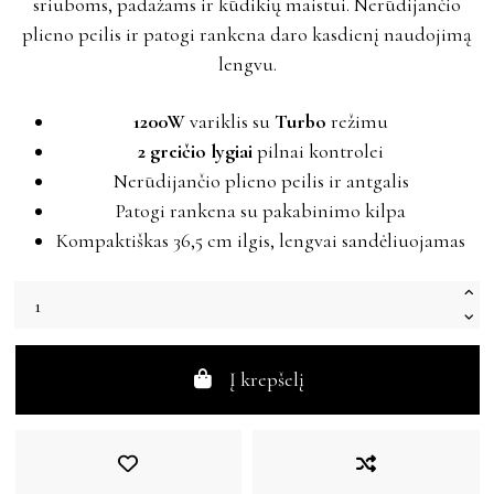
sriuboms, padažams ir kūdikių maistui. Nerūdijančio
plieno peilis ir patogi rankena daro kasdienį naudojimą
lengvu.
1200W
variklis su
Turbo
režimu
2 greičio lygiai
pilnai kontrolei
Nerūdijančio plieno peilis ir antgalis
Patogi rankena su pakabinimo kilpa
Kompaktiškas 36,5 cm ilgis, lengvai sandėliuojamas
Į krepšelį