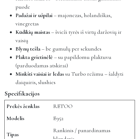
puode
Padažai ir užpilai
– majonezas, holandiškas,
vinegretas
Kūdikių maistas
– švieži tyrės iš virtų daržovių ir
vaisių
Blynų tešla
– be gumulų per sekundes
Plakta grietinėlė
– su papildomu plaktuvu
(parduodamas atskirai)
Minkšti vaisiai ir ledas
su Turbo režimu – šaldyti
daiquiris, slushies
Specifikacijos
Prekės ženklas
RETOO
Modelis
E952
Rankinis / panardinamas
Tipas
blenderis