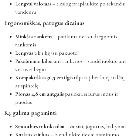
Lengvai valomas
– tiesiog praplaukite po tekančiu
vandeniu
Ergonomiškas, patogus dizainas
Minkšta rankena
– patikima net su drėgnomis
rankomis
Lengvas
tik 1 kg (su pakuote)
Pakabinimo kilpa
ant rankenos – sandėliuokite ant
virtuvės bėgio
Kompaktiškas 36,5 cm ilgis
tilpsta į bet kurį stalčių
ar spintelę
Plonas 4,8 cm antgalis
pasiekia siaurus indus ir
puodus
Ką galima pagaminti
Smoothies ir kokteiliai
– vaisiai, jogurtas, baltymai
Karštos sriubos
– blendinkite tiesiai gaminimo