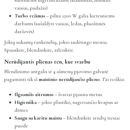
vaisiai, padažai)
Turbo režimas
– pilna 1200 W galia kietesniems
darbams (sušaldyti vaisiai, ledas, pluoštinės
daržovės)
Jokių sukamų rankenėlių, jokio sudėtingo meniu.
Spauskite, blendinkite, atleiskite.
Nerūdijantis plienas ten, kur svarbu
Blendinimo antgalis ir 4 ašmenų pjovimo galvutė
pagaminti tik iš
maistinio nerūdijančio plieno
. Tai reiškia:
Ilgaamžis aštrumas
– švariai pjauna metus
Higieniška
– jokio plastiko, sugeriančio kvapus ar
dėmes
Saugu su karštu maistu
– blendinkite sriubą tiesiai
puode