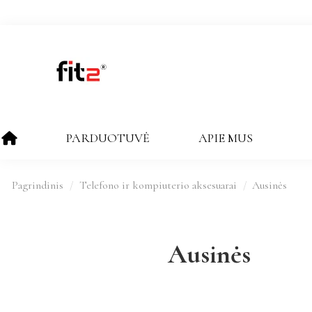
PARDUOTUVĖ
APIE MUS
Pagrindinis
Telefono ir kompiuterio aksesuarai
Ausinės
Ausinės