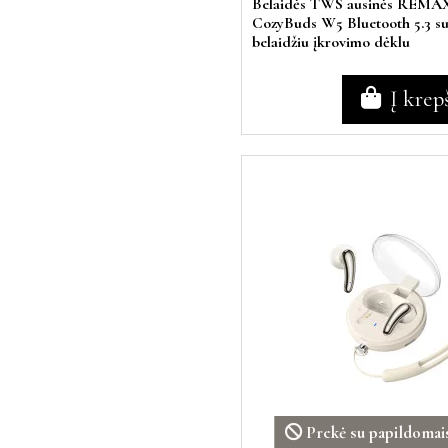
Belaidės TWS ausinės REMA
CozyBuds W5 Bluetooth 5.3 s
belaidžiu įkrovimo dėklu
Į krep
Prekė su papildomais