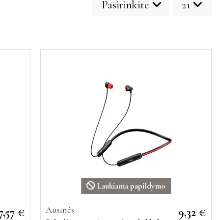
Pasirinkite
21
Laukiama papildymo
Ausinės
7,57 €
9,32 €