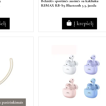
X
Belaidės sportinės ausinės su kakliuku
u
REMAX RB-S9 Bluetooth 5.3, juoda
šelį
Į krepšelį
 pasirinkimais