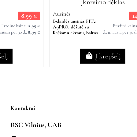
Ausinės
8,99 €
1
Belaidės ausinės FIT2
Pradinė kaina:
11,99 €
Pradinė kain
A9PRO, dėžutė su
ausia per 30 d.:
8,99 €
Žemiausia per 30 d
liečiamu ekranu, baltos
šelį
Į krepšelį
Kontaktai
BSC Vilnius, UAB