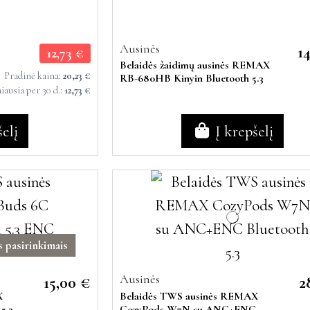
Ausinės
1
12,73 €
Belaidės žaidimų ausinės REMAX
Pradinė kaina:
20,23 €
RB-680HB Kinyin Bluetooth 5.3
ausia per 30 d.:
12,73 €
šelį
Į krepšelį
 pasirinkimais
Ausinės
15,00 €
2
X
Belaidės TWS ausinės REMAX
5.3
CozyPods W7N su ANC+ENC