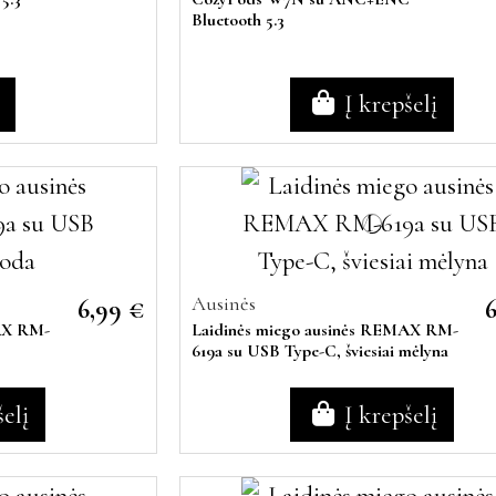
Bluetooth 5.3
Į krepšelį
Ausinės
6,99 €
MAX RM-
Laidinės miego ausinės REMAX RM-
619a su USB Type-C, šviesiai mėlyna
šelį
Į krepšelį