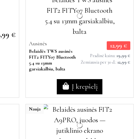
6,99 €
Ausinės
12,99 €
Belaidės TWS ausinės
Pradinė kaina:
19,99 €
FIT2 FITY07 Bluetooth
Žemiausia per 30 d.:
12,99 €
5.4 su 13mm
garsiakalbiu, balta
Į krepšelį
Nauja