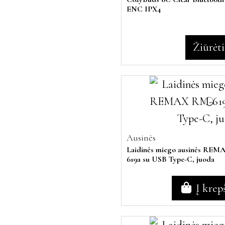
ENC IPX4
Žiūrėti
Ausinės
Laidinės miego ausinės RE
619a su USB Type-C, juoda
Į krep