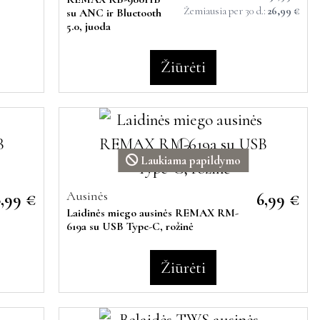
Žemiausia per 30 d.:
26,99 €
su ANC ir Bluetooth
5.0, juoda
Žiūrėti
Laukiama papildymo
Ausinės
6,99 €
6,99 €
Laidinės miego ausinės REMAX RM-
619a su USB Type-C, rožinė
Žiūrėti