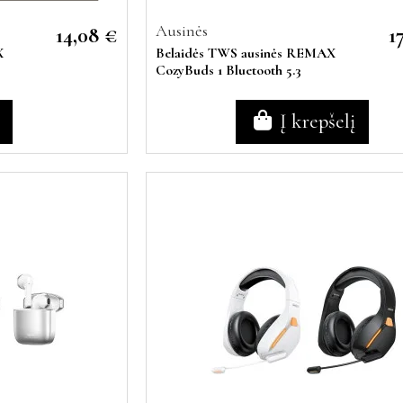
Ausinės
14,08 €
1
X
Belaidės TWS ausinės REMAX
CozyBuds 1 Bluetooth 5.3
Į krepšelį