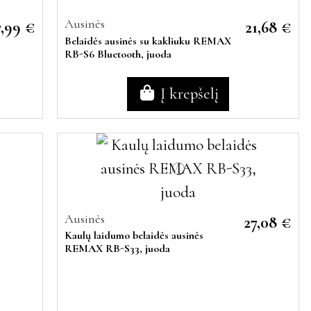
Ausinės
7,99 €
21,68 €
Belaidės ausinės su kakliuku REMAX
RB-S6 Bluetooth, juoda
Į krepšelį
Ausinės
27,08 €
Kaulų laidumo belaidės ausinės
REMAX RB-S33, juoda