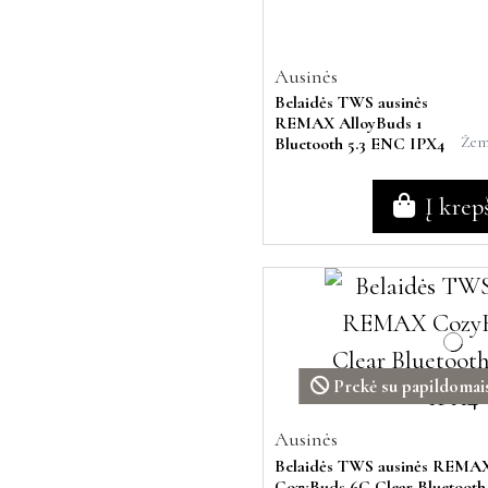
Ausinės
Belaidės TWS ausinės
REMAX AlloyBuds 1
Žemi
Bluetooth 5.3 ENC IPX4
Į krep
Prekė su papildomais
Ausinės
Belaidės TWS ausinės REMA
CozyBuds 6C Clear Bluetooth 