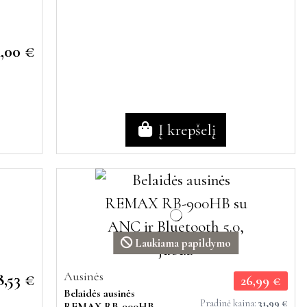
4,00 €
Į krepšelį
Laukiama papildymo
Ausinės
8,53 €
26,99 €
Belaidės ausinės
Pradinė kaina:
31,99 €
REMAX RB-900HB