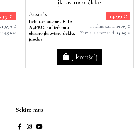
Ausinės
4,99 €
14,99 €
Belaidės ausinės FIT2
a:
19,99 €
Pradinė kaina:
19,99 €
A9PRO, su liečiamo
.:
14,99 €
Žemiausia per 30 d.:
14,99 €
ekrano įkrovimo dėklu,
juodos
Į krepšelį
Sekite mus