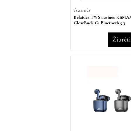
Ausinės
Belaidės TWS ausinės REMA
ClearBuds C1 Bluetooth 5.3
Žiūrėti