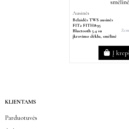
Ausinės
Belaidės TWS ausinės
FIT2 FITH895
Žemi
Bluetooth 5.4 su
įkrovimo dėklu, smėlinė
Į krep
KLIENTAMS
Parduotuvės