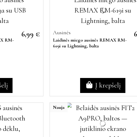
Ausinės
6,99 €
MAX RM-
Laidinės miego ausinės REMAX RM-
619i su Lightning, balta
šelį
Į krepšelį
Nauja