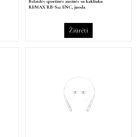
Belaidės sportinės ausinės su kakliuku
REMAX RB-S12 ENC, juoda
Žiūrėti