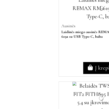
Ausinės
Laidinės miego ausinės RE
619a su USB Type-C, balta
Į krep