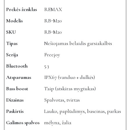
Prekės ženklas
REMAX
Modelis
RB-M20
SKU
RB-M20
Tipas
Nešiojamas belaidis garsiakalbis
Serija
Freejoy
Bluetooth
5.3
Atsparumas
IPX67 (vanduo + dulkės)
Bass boost
Taip (atskiras mygtukas)
Dizainas
Spalvotas, tvirtas
Paskirtis
Lauko, paplūdimys, baseinas, parkas
Galimos spalvos
mėlyna, žalia