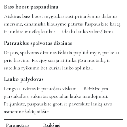
Bass boost paspaudimu
Atskiras bass boost mygtukas sustiprina žemus dažnius —
imersinė, dinamiška klausymo patirtis. Paspauskite kartą
ir junkite muziką kaulais — idealu lauko vakarėliams.
Patrauklus spalvotas dizainas
Drąsus, spalvotas dizainas išskiria paplūdimyje, parke ar
prie baseino. Freejoy serija atitinka jūsų nuotaiką ir
suteikia ryškumo bet kuriai lauko aplinkai.
Lauko palydovas
Lengvas, tvirtas ir paruoštas viskam — RB-M20 yra
garsiakalbis, sukurtas specialiai lauko naudojimui.
Prijunkite, paspauskite groti ir paverskite lauką savo
asmenine šokių aikšte.
Parametras
Reikšmė