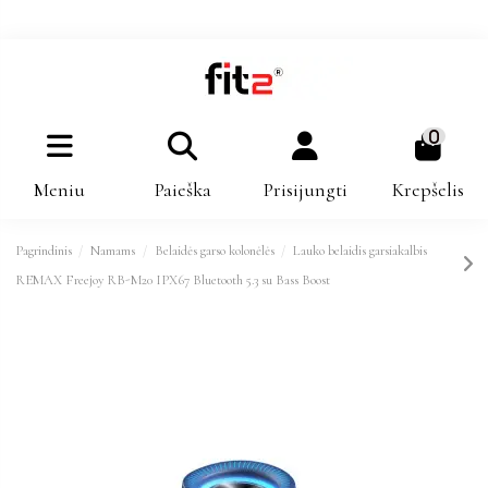
0
Meniu
Paieška
Prisijungti
Krepšelis
Pagrindinis
Namams
Belaidės garso kolonėlės
Lauko belaidis garsiakalbis
REMAX Freejoy RB-M20 IPX67 Bluetooth 5.3 su Bass Boost