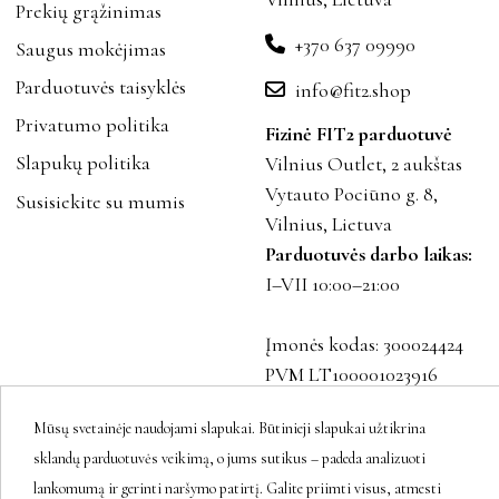
Prekių grąžinimas
+370 637 09990
Saugus mokėjimas
Parduotuvės taisyklės
info@fit2.shop
Privatumo politika
Fizinė FIT2 parduotuvė
Slapukų politika
Vilnius Outlet, 2 aukštas
Vytauto Pociūno g. 8,
Susisiekite su mumis
Vilnius, Lietuva
Parduotuvės darbo laikas:
I–VII 10:00–21:00
Įmonės kodas: 300024424
PVM LT100001023916
Mūsų svetainėje naudojami slapukai. Būtinieji slapukai užtikrina
sklandų parduotuvės veikimą, o jums sutikus – padeda analizuoti
Sekite mus
lankomumą ir gerinti naršymo patirtį. Galite priimti visus, atmesti