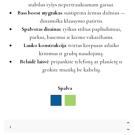
stabilus ryšys nepertraukiamam garsui.
Bass boost mygtukas
: sustiprina žemus dažnius —
dinamiška klausymo patirtis.
Spalvotas dizainas
: ryškus stilius paplūdimiui,
parkui, baseinui ir kiemo vakarėliams.
Lauko konstrukcija
: tvirtas korpusas atlaiko
kritimus ir grubų naudojimą.
Belaidė laisvė
: prijunkite telefoną ar planšetę ir
grokite muziką be kabelių.
Spalva
Mėlyna
Žalia