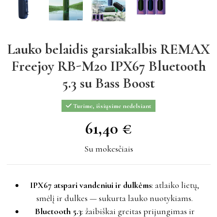
Lauko belaidis garsiakalbis REMAX
Freejoy RB-M20 IPX67 Bluetooth
5.3 su Bass Boost
Turime, išsiųsime nedelsiant
61,40 €
61,40 €
Su mokesčiais
IPX67 atspari vandeniui ir dulkėms
: atlaiko lietų,
smėlį ir dulkes — sukurta lauko nuotykiams.
Bluetooth 5.3
: žaibiškai greitas prijungimas ir