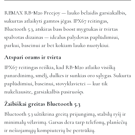
REMAX RB-M20 Freejoy — lauko belaidis garsiakalbis,
sukurtas atlaikyti gamtos jėgas. IPX67 reitingas,
Bluetooth 5.3, atskiras bass boost mygtukas ir tvirtas
spalvotas dizainas — idealus palydovas paplūdimiui,
parkui, baseinui ar bet kokiam lauko nuotykiui.
Atspari orams ir tvirta
IPX67 reitingas reiškia, kad RB-M20 atlaiko visišką
panardinimą, smėlį, dulkes ir sunkias oro sąlygas. Sukurta
paplūdimiui, baseinui, stovyklavietei — kur tik
nukeliausite, garsiakalbis pasiruošęs.
Žaibiškai greitas Bluetooth 5.3
Bluetooth 5.3 užtikrina greitą prijungimą, stabilų ryšį ir
minimalų vėlavimą. Garsas dera tarp telefonų, planšečių
ir nešiojamųjų kompiuterių be pertrūkių.