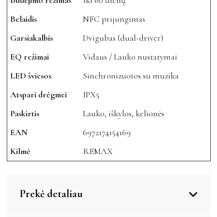
Budėjimo režimas
Iki 60 dienų
Belaidis
NFC prijungimas
Garsiakalbis
Dvigubas (dual-driver)
EQ režimai
Vidaus / Lauko nustatymai
LED šviesos
Sinchronizuotos su muzika
Atspari drėgmei
IPX5
Paskirtis
Lauko, iškylos, kelionės
EAN
6972174154169
Kilmė
REMAX
Prekė detaliau