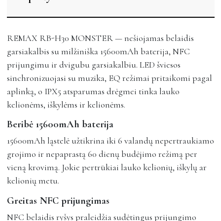
REMAX RB-H30 MONSTER — nešiojamas belaidis
garsiakalbis su milžiniška 15600mAh baterija, NFC
prijungimu ir dvigubu garsiakalbiu. LED šviesos
sinchronizuojasi su muzika, EQ režimai pritaikomi pagal
aplinką, o IPX5 atsparumas drėgmei tinka lauko
kelionėms, iškylėms ir kelionėms.
Beribė 15600mAh baterija
15600mAh ląstelė užtikrina iki 6 valandų nepertraukiamo
grojimo ir nepaprastą 60 dienų budėjimo režimą per
vieną krovimą. Jokie pertrūkiai lauko kelionių, iškylų ar
kelionių metu.
Greitas NFC prijungimas
NFC belaidis ryšys praleidžia sudėtingus prijungimo