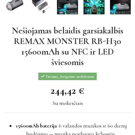
Nešiojamas belaidis garsiakalbis
REMAX MONSTER RB-H30
15600mAh su NFC ir LED
šviesomis
Turime, išsiųsime nedelsiant
244,42 €
244,42 €
Su mokesčiais
15600mAh baterija
: 6 valandos muzikos ir 60 dienų
budėjimo — muzika nesibaigia kelionėje.