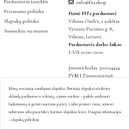
Parduotuvės taisyklės
info@fit2.shop
Privatumo politika
Fizinė FIT2 parduotuvė
Slapukų politika
Vilnius Outlet, 2 aukštas
Vytauto Pociūno g. 8,
Susisiekite su mumis
Vilnius, Lietuva
Parduotuvės darbo laikas:
I–VII 10:00–21:00
Įmonės kodas: 300024424
PVM LT100001023916
Mūsų svetainėje naudojami slapukai. Būtinieji slapukai užtikrina
sklandų parduotuvės veikimą, o jums sutikus – padeda analizuoti
Sekite mus
lankomumą ir gerinti naršymo patirtį. Galite priimti visus, atmesti
nebūtinus arba pasirinkti, kuriuos slapukus leisti. Daugiau informacijos
– slapukų politikoje.
Naujienlaiškis