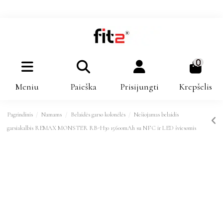
0
Meniu
Paieška
Prisijungti
Krepšelis
Pagrindinis
Namams
Belaidės garso kolonėlės
Nešiojamas belaidis
garsiakalbis REMAX MONSTER RB-H30 15600mAh su NFC ir LED šviesomis