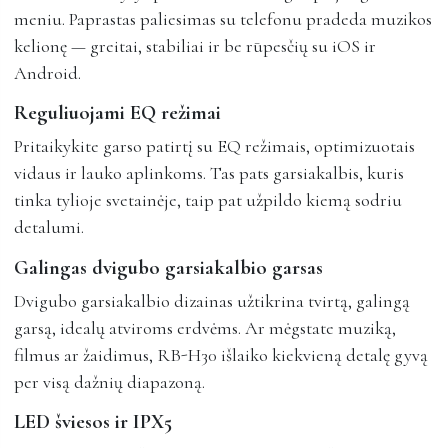
meniu. Paprastas paliesimas su telefonu pradeda muzikos
kelionę — greitai, stabiliai ir be rūpesčių su iOS ir
Android.
Reguliuojami EQ režimai
Pritaikykite garso patirtį su EQ režimais, optimizuotais
vidaus ir lauko aplinkoms. Tas pats garsiakalbis, kuris
tinka tylioje svetainėje, taip pat užpildo kiemą sodriu
detalumi.
Galingas dvigubo garsiakalbio garsas
Dvigubo garsiakalbio dizainas užtikrina tvirtą, galingą
garsą, idealų atviroms erdvėms. Ar mėgstate muziką,
filmus ar žaidimus, RB-H30 išlaiko kiekvieną detalę gyvą
per visą dažnių diapazoną.
LED šviesos ir IPX5