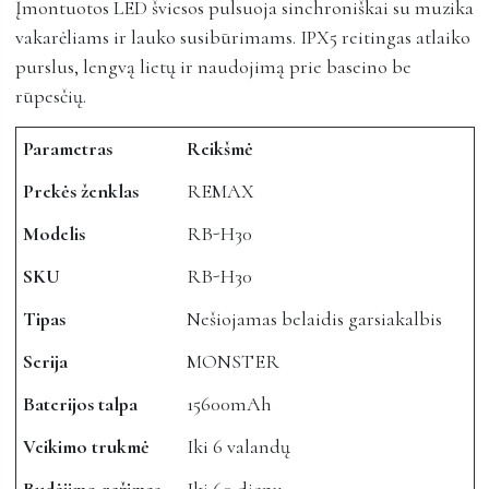
Įmontuotos LED šviesos pulsuoja sinchroniškai su muzika
vakarėliams ir lauko susibūrimams. IPX5 reitingas atlaiko
purslus, lengvą lietų ir naudojimą prie baseino be
rūpesčių.
Parametras
Reikšmė
Prekės ženklas
REMAX
Modelis
RB-H30
SKU
RB-H30
Tipas
Nešiojamas belaidis garsiakalbis
Serija
MONSTER
Baterijos talpa
15600mAh
Veikimo trukmė
Iki 6 valandų