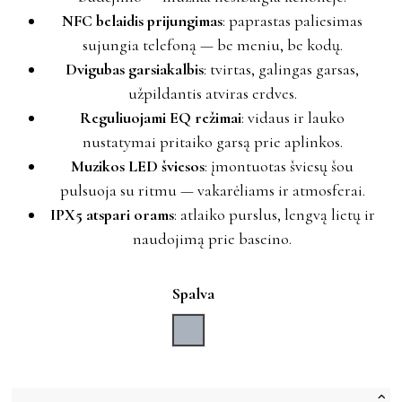
NFC belaidis prijungimas
: paprastas paliesimas
sujungia telefoną — be meniu, be kodų.
Dvigubas garsiakalbis
: tvirtas, galingas garsas,
užpildantis atviras erdves.
Reguliuojami EQ režimai
: vidaus ir lauko
nustatymai pritaiko garsą prie aplinkos.
Muzikos LED šviesos
: įmontuotas šviesų šou
pulsuoja su ritmu — vakarėliams ir atmosferai.
IPX5 atspari orams
: atlaiko purslus, lengvą lietų ir
naudojimą prie baseino.
Spalva
Pilka