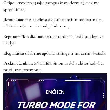
C tipo įkrovimo sąsaja:
patogus ir modernus įkrovimo
sprendimas.
Įkraunamas ir elektrinis:
dvigubos maitinimo parinktys,
užtikrinančios maksimalų lankstumą.
Ergonomiškas dizainas:
patogi rankena, kad būtų lengva
valdyti.
Elegantiška sidabrinė apdaila:
stilinga ir moderni išvaizda.
Prekinis ženklas:
ENCHEN, žinomas dėl aukštos kokybės
priežiūros priemonių.