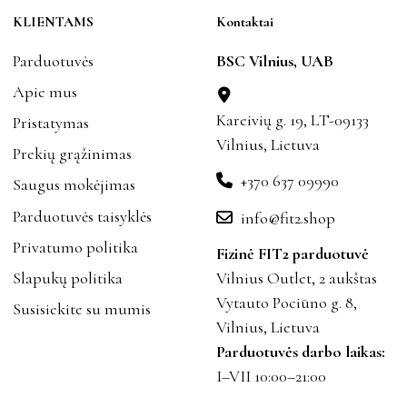
KLIENTAMS
Kontaktai
Parduotuvės
BSC Vilnius, UAB
Apie mus
Kareivių g. 19, LT-09133
Pristatymas
Vilnius, Lietuva
Prekių grąžinimas
+370 637 09990
Saugus mokėjimas
Parduotuvės taisyklės
info@fit2.shop
Privatumo politika
Fizinė FIT2 parduotuvė
Slapukų politika
Vilnius Outlet, 2 aukštas
Vytauto Pociūno g. 8,
Susisiekite su mumis
Vilnius, Lietuva
Parduotuvės darbo laikas:
I–VII 10:00–21:00