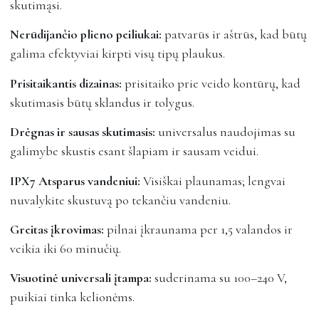
skutimąsi.
Nerūdijančio plieno peiliukai:
patvarūs ir aštrūs, kad būtų
galima efektyviai kirpti visų tipų plaukus.
Prisitaikantis dizainas:
prisitaiko prie veido kontūrų, kad
skutimasis būtų sklandus ir tolygus.
Drėgnas ir sausas skutimasis:
universalus naudojimas su
galimybe skustis esant šlapiam ir sausam veidui.
IPX7 Atsparus vandeniui:
Visiškai plaunamas; lengvai
nuvalykite skustuvą po tekančiu vandeniu.
Greitas įkrovimas:
pilnai įkraunama per 1,5 valandos ir
veikia iki 60 minučių.
Visuotinė universali įtampa:
suderinama su 100–240 V,
puikiai tinka kelionėms.