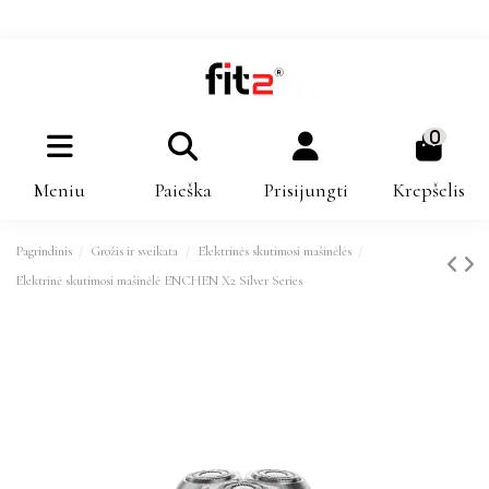
0
Meniu
Paieška
Prisijungti
Krepšelis
Pagrindinis
Grožis ir sveikata
Elektrinės skutimosi mašinėlės
Elektrinė skutimosi mašinėlė ENCHEN X2 Silver Series