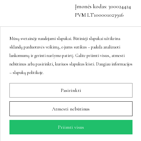
Įmonės kodas: 300024424
PVM LT100001023916
Mūsų svetainėje naudojami slapukai. Būtinieji slapukai užtikrina
Sekite mus
sklandų parduotuvės veikimą, o jums sutikus – padeda analizuoti
lankomumą ir gerinti naršymo patirtį. Galite priimti visus, atmesti
nebūtinus arba pasirinkti, kuriuos slapukus leisti. Daugiau informacijos
– slapukų politikoje.
Naujienlaiškis
Pasirinkti
Prenumeratos galėsite atsisakyti bet
Atmesti nebūtinus
kuriuo metu.
Priimti visus