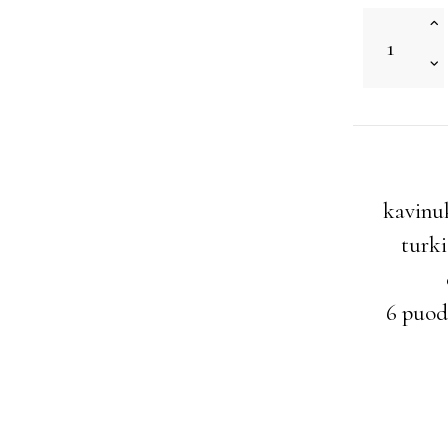
kavinu
turki
6 puod