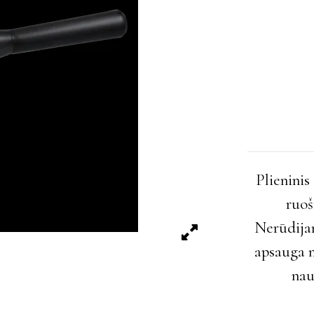
Plienini
ruoš
Nerūdijan
apsauga n
nau