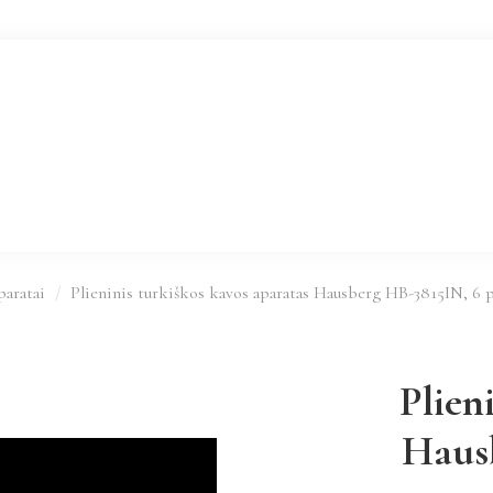
paratai
Plieninis turkiškos kavos aparatas Hausberg HB-3815IN, 6 p
Plien
Hausb