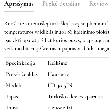
Aprašymas
Prekė detaliau
Review
Ruoškite autentišką turkišką kavą su plienini
temperatūros valdiklis ir 201 SS kaitinimo plokšt
pasiekti aparatą iš bet kurios pusės, o apsaug
veikimo būseną. Greitas ir paprastas būdas mėga
Specifikacija
Reikšmė
Prekės ženklas
Hausberg
Modelis
HB-3815IN
Tipas
Turkiškos kavos aparatas
Talpa
6 puodeliai