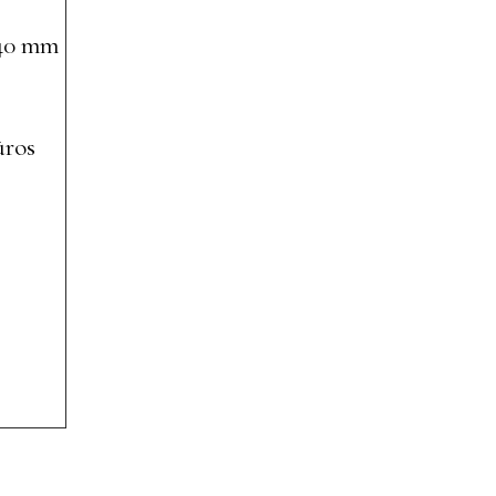
,40 mm
ūros