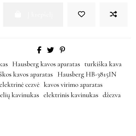
Į krepšelį
kas
Hausberg kavos aparatas
turkiška kava
škos kavos aparatas
Hausberg HB-3815IN
elektrinė cezvė
kavos virimo aparatas
elių kavinukas
elektrinis kavinukas
džezva