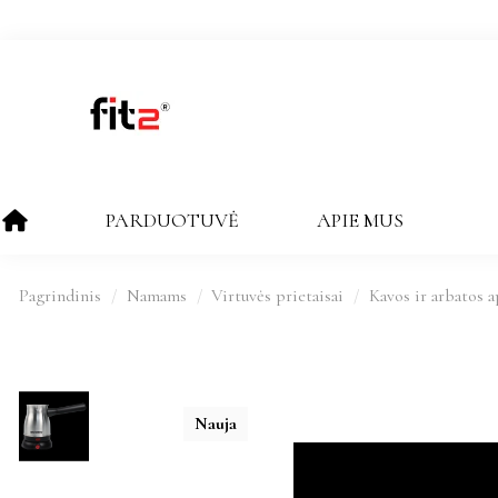
PARDUOTUVĖ
APIE MUS
Pagrindinis
Namams
Virtuvės prietaisai
Kavos ir arbatos a
Nauja