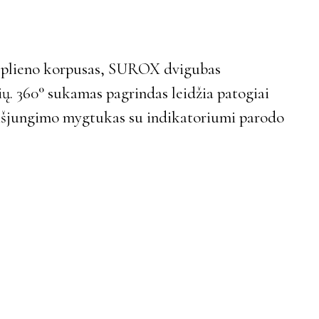
o plieno korpusas, SUROX dvigubas
lių. 360° sukamas pagrindas leidžia patogiai
o/išjungimo mygtukas su indikatoriumi parodo