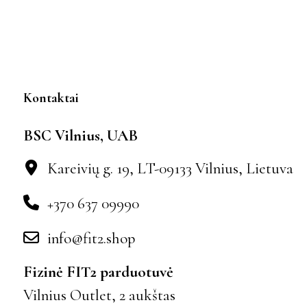
Kontaktai
BSC Vilnius, UAB
Kareivių g. 19, LT-09133 Vilnius, Lietuva
+370 637 09990
info@fit2.shop
Fizinė FIT2 parduotuvė
Vilnius Outlet, 2 aukštas