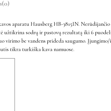
s
(0)
u kavos aparatu Hausberg HB-3815IN. Nerūdijanči
ė užtikrina sodrų ir pastovų rezultatą iki 6 puode
a nuo virimo be vandens prideda saugumo. Įjungim
utis tikra turkiška kava namuose.