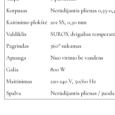
Korpusas
Nerūdijantis plienas 0,35-0
Kaitinimo plokštė
201 SS, 0,30 mm
Valdiklis
SUROX dvigubas temperat
Pagrindas
360° sukamas
Apsauga
Nuo virimo be vandens
Galia
800 W
Maitinimas
220-240 V, 50/60 Hz
Spalva
Nerūdijantis plienas / juoda