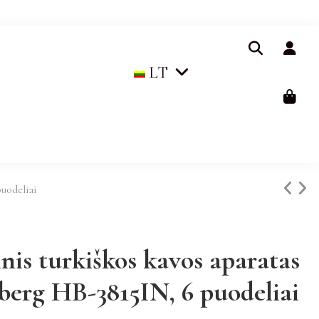
LT
uodeliai
inis turkiškos kavos aparatas
erg HB-3815IN, 6 puodeliai