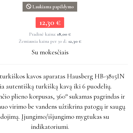
Laukiama papildymo
12,30 €
12,30 €
Pradinė kaina:
18,00 €
Žemiausia kaina per 30 d.:
12,30 €
Su mokesčiais
s turkiškos kavos aparatas Hausberg HB-3815IN
ia autentišką turkišką kavą iki 6 puodelių.
čio plieno korpusas, 360° sukamas pagrindas ir
uo virimo be vandens užtikrina patogų ir saugų
dojimą. Įjungimo/išjungimo mygtukas su
indikatoriumi.