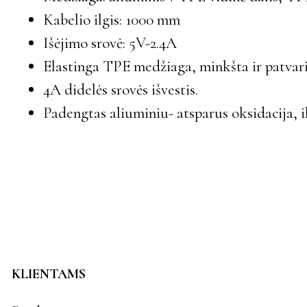
Kabelio ilgis: 1000 mm
Išėjimo srovė: 5V-2.4A
Elastinga TPE medžiaga, minkšta ir patvari
4A didelės srovės išvestis.
Padengtas aliuminiu- atsparus oksidacija, i
KLIENTAMS