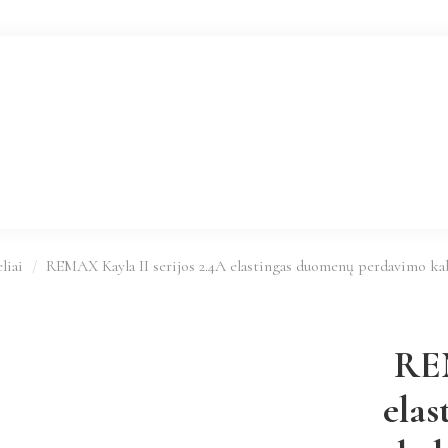
liai
REMAX Kayla II serijos 2.4A elastingas duomenų perdavimo k
REM
ela