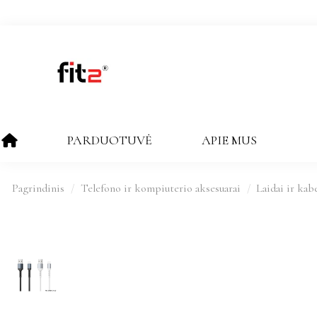
PARDUOTUVĖ
APIE MUS
Pagrindinis
Telefono ir kompiuterio aksesuarai
Laidai ir kabe