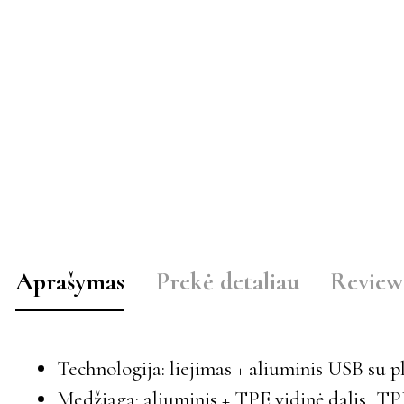
Aprašymas
Prekė detaliau
Review
Technologija: liejimas + aliuminis USB su
Medžiaga: aliuminis + TPE vidinė dalis, TP