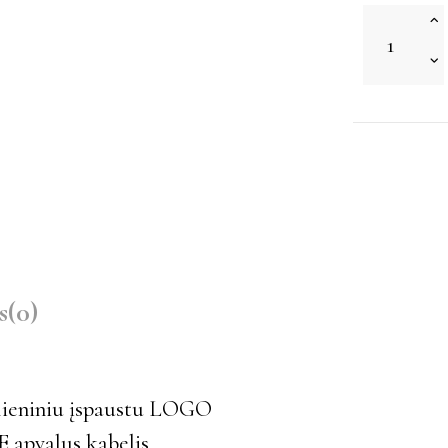
s
(0)
 plieniniu įspaustu LOGO
E apvalus kabelis.