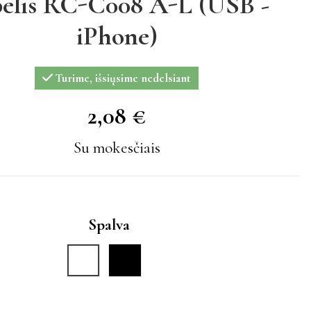
elis RC-C008 A-L (USB -
iPhone)
Turime, išsiųsime nedelsiant
2,08 €
2,08 €
Su mokesčiais
Spalva
Balta
Juoda