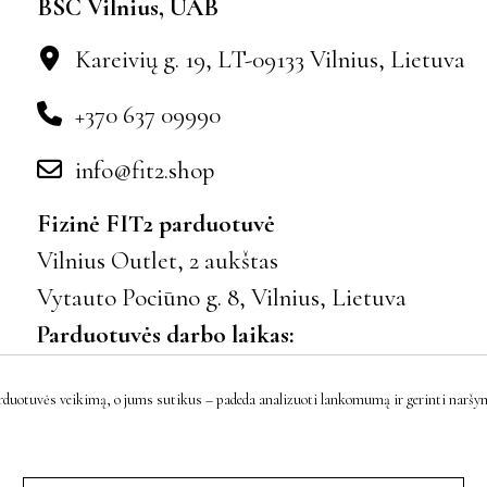
BSC Vilnius, UAB
Kareivių g. 19, LT-09133 Vilnius, Lietuva
+370 637 09990
info@fit2.shop
Fizinė FIT2 parduotuvė
Vilnius Outlet, 2 aukštas
Vytauto Pociūno g. 8, Vilnius, Lietuva
Parduotuvės darbo laikas:
I–VII 10:00–21:00
rduotuvės veikimą, o jums sutikus – padeda analizuoti lankomumą ir gerinti naršymo
Įmonės kodas: 300024424
PVM LT100001023916