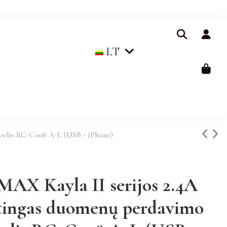
LT
abelis RC-C008 A-L (USB - iPhone)
AX Kayla II serijos 2.4A
stingas duomenų perdavimo