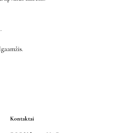
.
lgaamžis.
Kontaktai