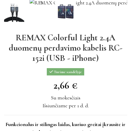
REMAX Colorful Light 2.4A
duomenų perdavimo kabelis RC-
152i (USB - iPhone)
Turime sandėlyje
2,66 €
2,66 €
Su mokesčiais
Išsiunčiame per 1 d. d.
Funkcionalus ir stilingas laidas, kuriuo greitai įkrausite ir