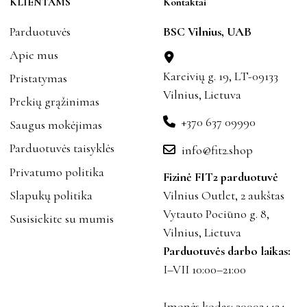
KLIENTAMS
Kontaktai
Parduotuvės
BSC Vilnius, UAB
Apie mus
Kareivių g. 19, LT-09133
Pristatymas
Vilnius, Lietuva
Prekių grąžinimas
+370 637 09990
Saugus mokėjimas
Parduotuvės taisyklės
info@fit2.shop
Privatumo politika
Fizinė FIT2 parduotuvė
Slapukų politika
Vilnius Outlet, 2 aukštas
Vytauto Pociūno g. 8,
Susisiekite su mumis
Vilnius, Lietuva
Parduotuvės darbo laikas:
I–VII 10:00–21:00
Įmonės kodas: 300024424