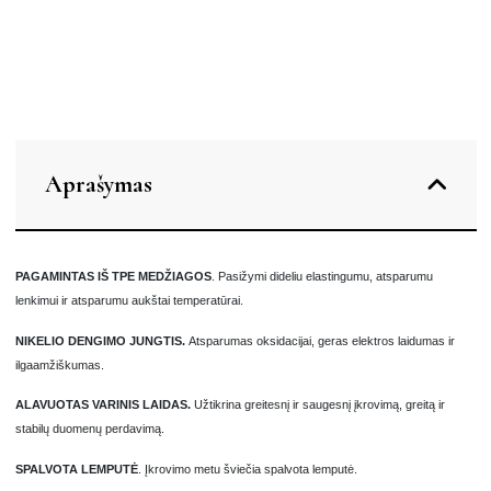
Aprašymas
PAGAMINTAS IŠ TPE MEDŽIAGOS
.
Pasižymi dideliu elastingumu, atsparumu
lenkimui ir atsparumu aukštai temperatūrai.
NIKELIO DENGIMO JUNGTIS.
Atsparumas oksidacijai, geras elektros laidumas ir
ilgaamžiškumas.
ALAVUOTAS VARINIS LAIDAS.
Užtikrina greitesnį ir saugesnį įkrovimą, greitą ir
stabilų duomenų perdavimą.
SPALVOTA LEMPUTĖ
. Įkrovimo metu šviečia spalvota lemputė.