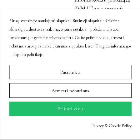
PVM LT100001023916
Mūsų svetainėje naudojami slapukai. Būtinieji slapukai užtikrina
sklandų parduotuvės veikimą, o jums sutikus – padeda analizuoti
Sekite mus
lankomumą ir gerinti naršymo patirtį. Galite priimti visus, atmesti
nebūtinus arba pasirinkti, kuriuos slapukus leisti. Daugiau informacijos
– slapukų politikoje.
Naujienlaiškis
Pasirinkti
Atmesti nebūtinus
Prenumeratos galėsite atsisakyti bet
kuriuo metu.
Priimti visus
Privacy & Cookie Policy