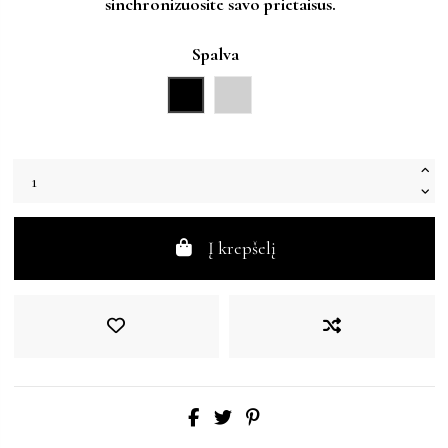
sinchronizuosite savo prietaisus.
Spalva
Juoda
Sidabrinė
Į krepšelį