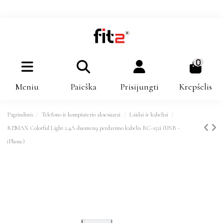
0
Meniu
Paieška
Prisijungti
Krepšelis
Pagrindinis
Telefono ir kompiuterio aksesuarai
Laidai ir kabeliai
REMAX Colorful Light 2.4A duomenų perdavimo kabelis RC-152i (USB -
iPhone)