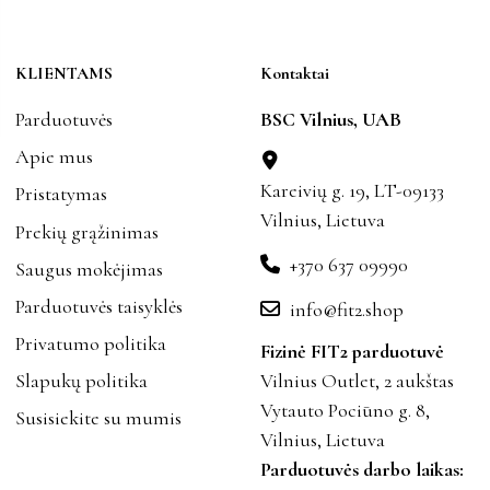
KLIENTAMS
Kontaktai
Parduotuvės
BSC Vilnius, UAB
Apie mus
Kareivių g. 19, LT-09133
Pristatymas
Vilnius, Lietuva
Prekių grąžinimas
+370 637 09990
Saugus mokėjimas
Parduotuvės taisyklės
info@fit2.shop
Privatumo politika
Fizinė FIT2 parduotuvė
Slapukų politika
Vilnius Outlet, 2 aukštas
Vytauto Pociūno g. 8,
Susisiekite su mumis
Vilnius, Lietuva
Parduotuvės darbo laikas: