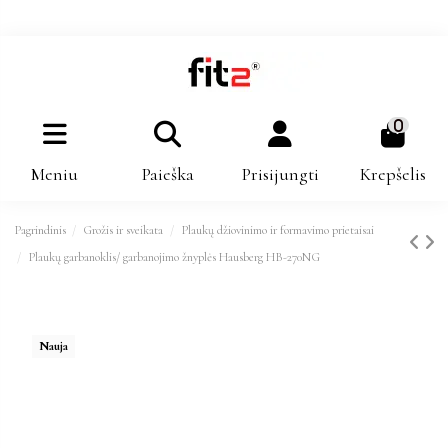
0
Meniu
Paieška
Prisijungti
Krepšelis
Pagrindinis
Grožis ir sveikata
Plaukų džiovinimo ir formavimo prietaisai
Plaukų garbanoklis/ garbanojimo žnyplės Hausberg HB-270NG
Nauja