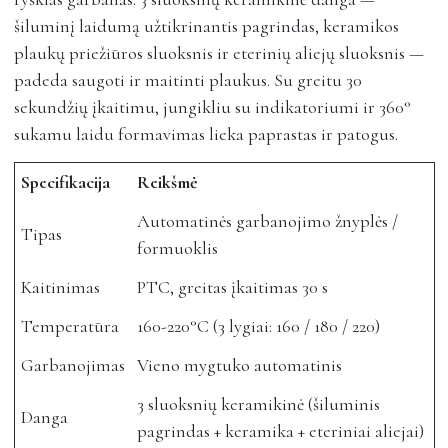
šiluminį laidumą užtikrinantis pagrindas, keramikos
plaukų priežiūros sluoksnis ir eterinių aliejų sluoksnis —
padeda saugoti ir maitinti plaukus. Su greitu 30
sekundžių įkaitimu, jungikliu su indikatoriumi ir 360°
sukamu laidu formavimas lieka paprastas ir patogus.
Specifikacija
Reikšmė
Automatinės garbanojimo žnyplės /
Tipas
formuoklis
Kaitinimas
PTC, greitas įkaitimas 30 s
Temperatūra
160-220°C (3 lygiai: 160 / 180 / 220)
Garbanojimas
Vieno mygtuko automatinis
3 sluoksnių keramikinė (šiluminis
Danga
pagrindas + keramika + eteriniai aliejai)