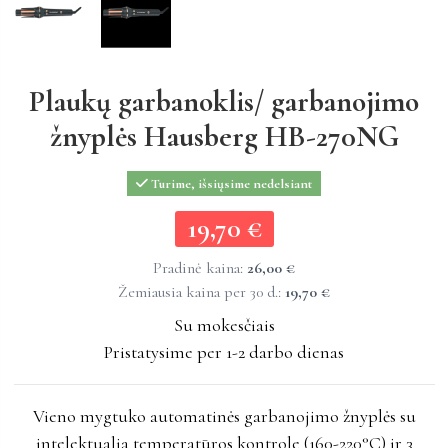
Plaukų garbanoklis/ garbanojimo
žnyplės Hausberg HB-270NG
Turime, išsiųsime nedelsiant
19,70 €
19,70 €
Pradinė kaina:
26,00 €
Žemiausia kaina per 30 d.:
19,70 €
Su mokesčiais
Pristatysime per 1-2 darbo dienas
Vieno mygtuko automatinės garbanojimo žnyplės su
intelektualia temperatūros kontrole (160-220°C) ir 3