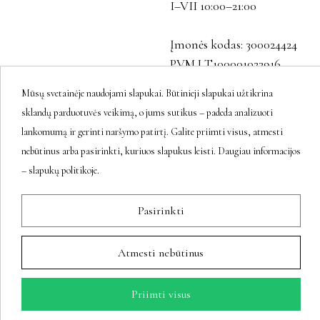
I–VII 10:00–21:00
Įmonės kodas: 300024424
PVM LT100001023916
Mūsų svetainėje naudojami slapukai. Būtinieji slapukai užtikrina
sklandų parduotuvės veikimą, o jums sutikus – padeda analizuoti
Sekite mus
lankomumą ir gerinti naršymo patirtį. Galite priimti visus, atmesti
nebūtinus arba pasirinkti, kuriuos slapukus leisti. Daugiau informacijos
– slapukų politikoje.
Naujienlaiškis
Pasirinkti
Atmesti nebūtinus
Prenumeratos galėsite atsisakyti bet
kuriuo metu.
Priimti visus