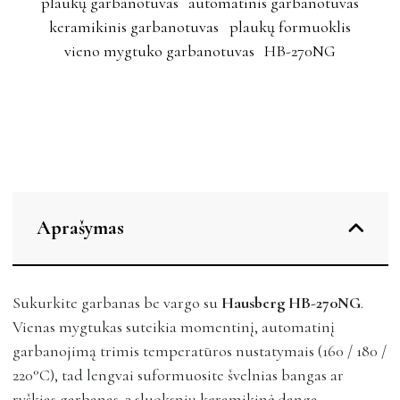
plaukų garbanotuvas
automatinis garbanotuvas
keramikinis garbanotuvas
plaukų formuoklis
vieno mygtuko garbanotuvas
HB-270NG
Aprašymas
Sukurkite garbanas be vargo su
Hausberg HB-270NG
.
Vienas mygtukas suteikia momentinį, automatinį
garbanojimą trimis temperatūros nustatymais (160 / 180 /
220°C), tad lengvai suformuosite švelnias bangas ar
ryškias garbanas. 3 sluoksnių keramikinė danga —