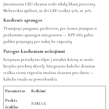
Įmontuotas LED ekranas rodo tikslų likusį procentą.
Nebereikia spėlioti, ar dvi LED reiškia 50%, ar 30%.
Kasdienės apsaugos
Trumpojo jungimo, perkrovos, per žemos įtampos ir
perkaitimo apsaugos integruotos — RPP-683 galite
palikti prijungtą per naktį be rūpesčių.
Patogus kasdieniam nešiojimui
Korpusas pritaikytas tilpti į striukės kišenę ar mažo
krepšio priekinį skyrelį. Integruoto kabelio dizainas
reiškia vienu rūpesčiu mažiau išeinant pro duris —
kabelis visada su powerbank'u.
Parametras
Reikšmė
Prekės
REMAX
ženklas