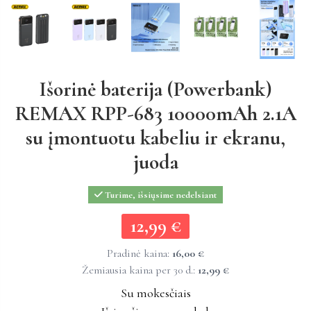
Išorinė baterija (Powerbank)
REMAX RPP-683 10000mAh 2.1A
su įmontuotu kabeliu ir ekranu,
juoda
Turime, išsiųsime nedelsiant
12,99 €
12,99 €
Pradinė kaina:
16,00 €
Žemiausia kaina per 30 d.:
12,99 €
Su mokesčiais