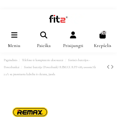
0
Meniu
Paieška
Prisijungti
Krepšelis
Pagrindinis
Telefono ir kompiuterio aksesuarai
Išorinės baterijos -
Powerbankai
Išorinė baterija (Powerbank) REMAX RPP-683 10000mAh
2.1A su įmontuotu kabeliu ir ekranu, juoda