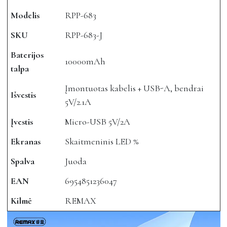
Modelis
RPP-683
SKU
RPP-683-J
Baterijos
10000mAh
talpa
Įmontuotas kabelis + USB-A, bendrai
Išvestis
5V/2.1A
Įvestis
Micro-USB 5V/2A
Ekranas
Skaitmeninis LED %
Spalva
Juoda
EAN
6954851236047
Kilmė
REMAX