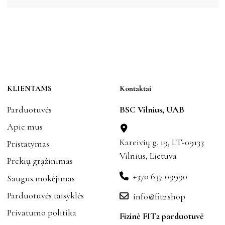
KLIENTAMS
Kontaktai
Parduotuvės
BSC Vilnius, UAB
Apie mus
Kareivių g. 19, LT-09133
Pristatymas
Vilnius, Lietuva
Prekių grąžinimas
+370 637 09990
Saugus mokėjimas
Parduotuvės taisyklės
info@fit2.shop
Privatumo politika
Fizinė FIT2 parduotuvė