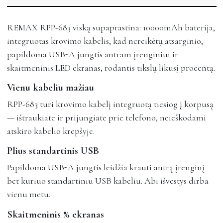
REMAX RPP-683 viską supaprastina: 10000mAh baterija,
integruotas krovimo kabelis, kad nereikėtų atsarginio,
papildoma USB-A jungtis antram įrenginiui ir
skaitmeninis LED ekranas, rodantis tikslų likusį procentą.
Vienu kabeliu mažiau
RPP-683 turi krovimo kabelį integruotą tiesiog į korpusą
— ištraukiate ir prijungiate prie telefono, neieškodami
atskiro kabelio krepšyje.
Plius standartinis USB
Papildoma USB-A jungtis leidžia krauti antrą įrenginį
bet kuriuo standartiniu USB kabeliu. Abi išvestys dirba
vienu metu.
Skaitmeninis % ekranas