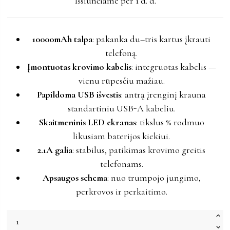
Išsiunčiame per 1 d. d.
10000mAh talpa
: pakanka du–tris kartus įkrauti
telefoną.
Įmontuotas krovimo kabelis
: integruotas kabelis —
vienu rūpesčiu mažiau.
Papildoma USB išvestis
: antrą įrenginį krauna
standartiniu USB-A kabeliu.
Skaitmeninis LED ekranas
: tikslus % rodmuo
likusiam baterijos kiekiui.
2.1A galia
: stabilus, patikimas krovimo greitis
telefonams.
Apsaugos schema
: nuo trumpojo jungimo,
perkrovos ir perkaitimo.