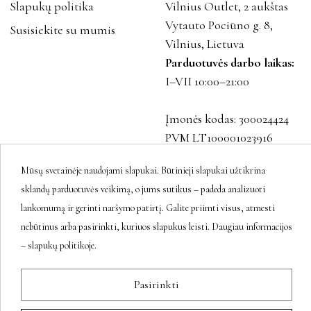
Slapukų politika
Vilnius Outlet, 2 aukštas
Vytauto Pociūno g. 8,
Susisiekite su mumis
Vilnius, Lietuva
Parduotuvės darbo laikas:
I–VII 10:00–21:00
Įmonės kodas: 300024424
PVM LT100001023916
Mūsų svetainėje naudojami slapukai. Būtinieji slapukai užtikrina
sklandų parduotuvės veikimą, o jums sutikus – padeda analizuoti
Sekite mus
lankomumą ir gerinti naršymo patirtį. Galite priimti visus, atmesti
nebūtinus arba pasirinkti, kuriuos slapukus leisti. Daugiau informacijos
– slapukų politikoje.
Naujienlaiškis
Pasirinkti