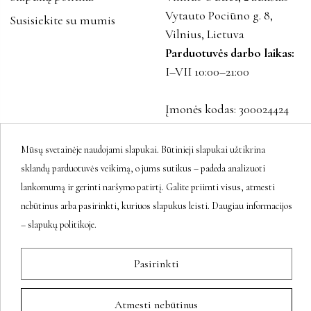
Vytauto Pociūno g. 8,
Susisiekite su mumis
Vilnius, Lietuva
Parduotuvės darbo laikas:
I–VII 10:00–21:00
Įmonės kodas: 300024424
PVM LT100001023916
Mūsų svetainėje naudojami slapukai. Būtinieji slapukai užtikrina
sklandų parduotuvės veikimą, o jums sutikus – padeda analizuoti
Sekite mus
lankomumą ir gerinti naršymo patirtį. Galite priimti visus, atmesti
nebūtinus arba pasirinkti, kuriuos slapukus leisti. Daugiau informacijos
– slapukų politikoje.
Naujienlaiškis
Pasirinkti
Atmesti nebūtinus