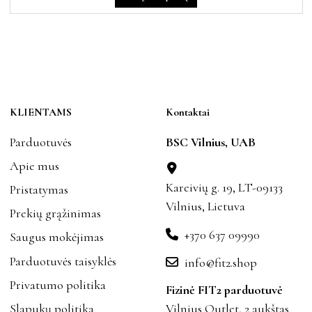
KLIENTAMS
Kontaktai
Parduotuvės
BSC Vilnius, UAB
Apie mus
Kareivių g. 19, LT-09133
Pristatymas
Vilnius, Lietuva
Prekių grąžinimas
+370 637 09990
Saugus mokėjimas
Parduotuvės taisyklės
info@fit2.shop
Privatumo politika
Fizinė FIT2 parduotuvė
Slapukų politika
Vilnius Outlet, 2 aukštas