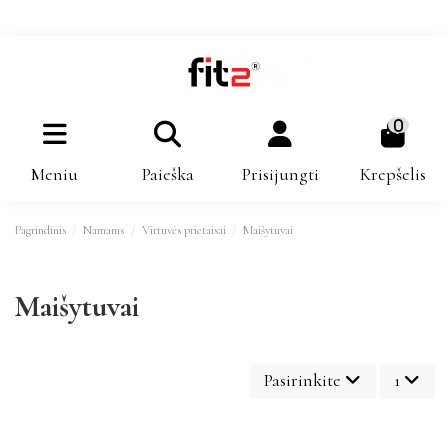
0
Meniu
Paieška
Prisijungti
Krepšelis
Pagrindinis
Namams
Virtuvės prietaisai
Maišytuvai
Maišytuvai
Pasirinkite
1