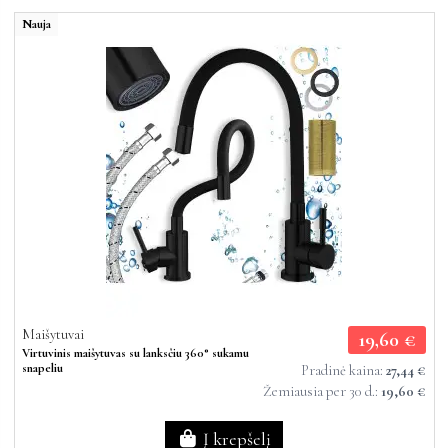
Nauja
Maišytuvai
19,60 €
Virtuvinis maišytuvas su lanksčiu 360° sukamu
snapeliu
Pradinė kaina:
27,44 €
Žemiausia per 30 d.:
19,60 €
Į krepšelį